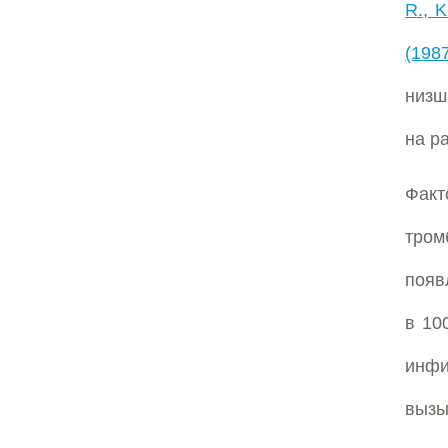
R., K
(198
низш
на р
Факт
тром
появ
в 10
инфи
вызы