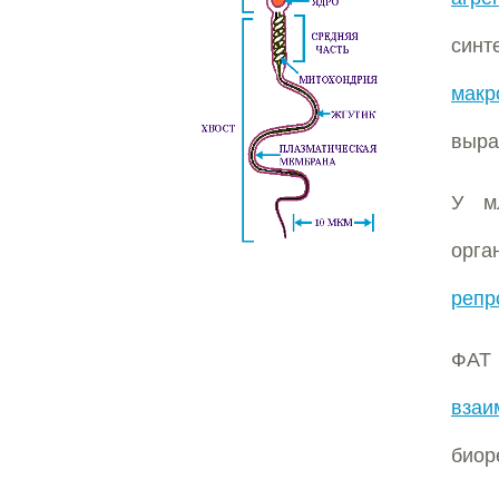
син
макр
выра
У м
орг
репр
ФАТ
взаи
биор