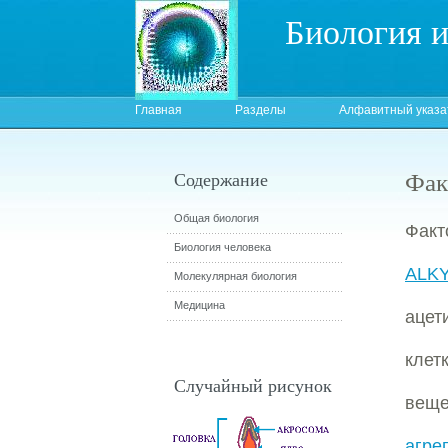
Биология 
Главная
Разделы
Алфавитный указа
Фак
Содержание
Общая биология
Факт
Биология человека
ALK
Молекулярная биология
Медицина
ацет
клет
Случайный рисунок
веще
агр