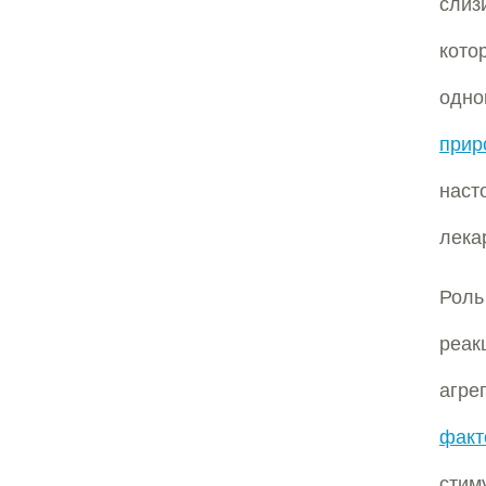
слиз
кото
одно
прир
нас
лека
Роль
реак
агре
факт
стим