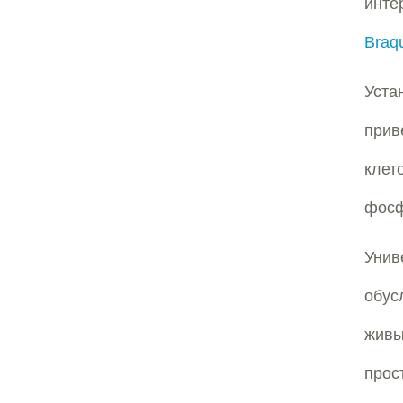
инте
Braqu
Уста
прив
кле
фосф
Унив
обус
живы
прос