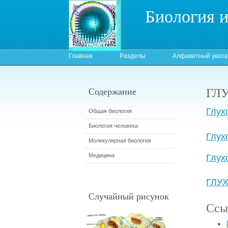
Биология 
Главная
Разделы
Алфавитный указа
ГЛ
Содержание
Глух
Общая биология
Биология человека
Глух
Молекулярная биология
Медицина
Глух
ГЛУХ
Случайный рисунок
Ссы