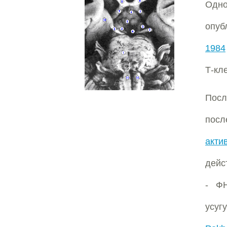
Одно
опуб
1984
Т-кл
Пос
пос
акти
дейс
- ФН
усуг