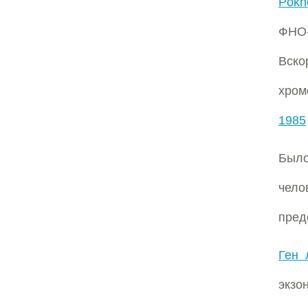
Pokh
ФНО-
Вск
хром
1985
Было
чело
пред
Ген 
экзо