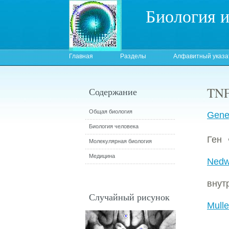
Биология 
Главная
Разделы
Алфавитный указа
TNF
Содержание
Общая биология
Gene:
Биология человека
Ген
Молекулярная биология
Медицина
Nedwi
внут
Случайный рисунок
Mulle