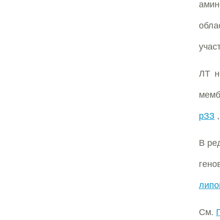
амин
обла
учас
ЛТ н
мемб
рЗЗ
,
В ре
гено
липо
См.