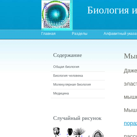
Биология 
Главная
Разделы
Алфавитный указа
Мыш
Содержание
Общая биология
Даже
Биология человека
элас
Молекулярная биология
Медицина
мыше
Мыше
Случайный рисунок
пор
пасс