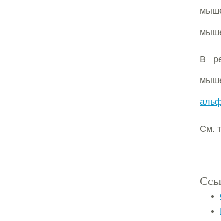
мыше
мыше
В р
мыше
альф
См. т
Ссы