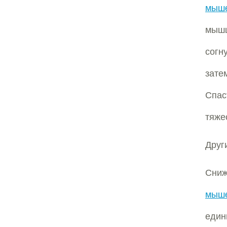
мыше
мышц
согн
зате
Спас
тяже
Друг
Сни
мыше
един