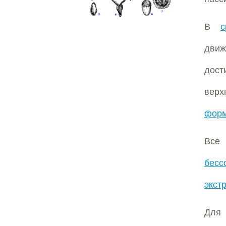
В
движ
дост
вер
форм
Все
бесс
экст
Дл