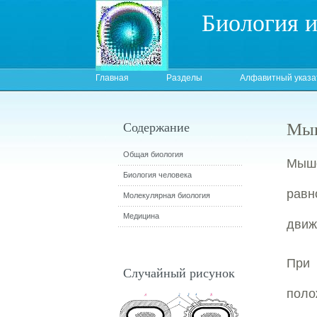
Биология 
Главная
Разделы
Алфавитный указа
Мыш
Содержание
Общая биология
Мыше
Биология человека
рав
Молекулярная биология
Медицина
движ
При 
Случайный рисунок
поло