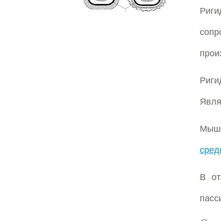
Риг
сопр
прои
Риги
Явля
Мыш
сред
В от
пасс