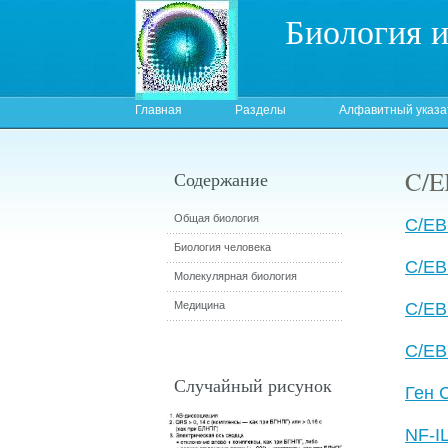
Биология 
Главная
Разделы
Алфавитный указа
C/
Содержание
Общая биология
C/EB
Биология человека
C/E
Молекулярная биология
Медицина
C/EB
C/EB
Случайный рисунок
Ген 
NF-I