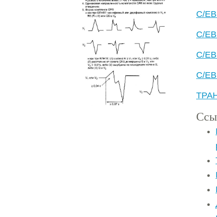
C/EB
C/EB
C/EB
C/E
ТРА
Ссы