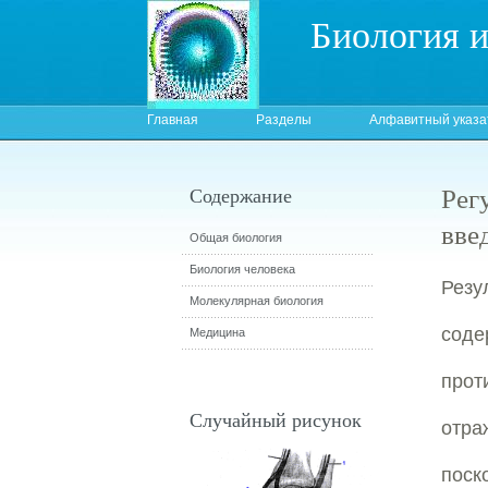
Биология 
Главная
Разделы
Алфавитный указа
Рег
Содержание
вве
Общая биология
Биология человека
Резу
Молекулярная биология
сод
Медицина
прот
Случайный рисунок
отра
пос