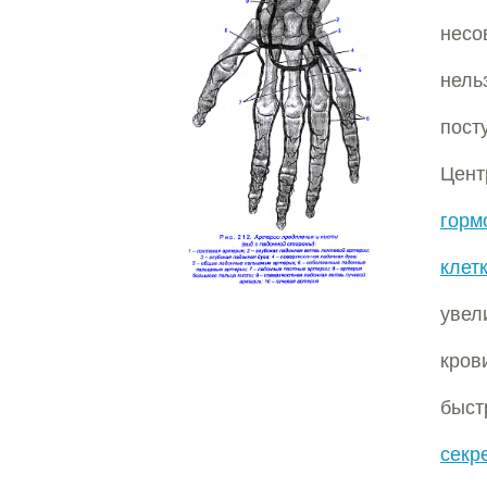
несо
нел
пост
Цент
горм
клет
увел
кров
быс
секр