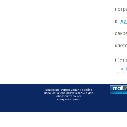
потр
к
ди
секр
клето
Ссы
Внимание! Информация на сайте
предназначена исключительно для
образовательных
и научных целей