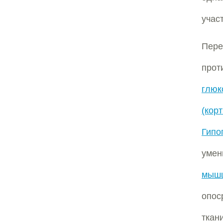
учас
Пер
прот
глюк
(кор
Гипо
умен
мыш
опос
тка