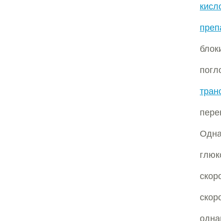
кисл
преп
блок
пог
тран
пере
Одн
глюк
скор
скор
одна