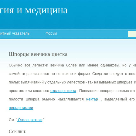
гия и медицина
итный указатель
Форум
Шпорцы венчика цветка
Обычно все лепестки венчика более или менее одинаковы, но у н
семейств различаются по величине и форме. Сюда же следует отнес
полых выпячиваний у отдельных лепестков - так называемых шпорцев, и
простого или сложного
околоцветника
. Появление шпорцев связывают
полости шпорца обычно накапливается
нектар
, выделяемый его 
нектарниками
.
См. "
Околоцветник
".
Ссылки: