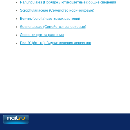
Ranunculales (Порядок Лютикоцветные): общие сведения
Scrophulariaceae (Семейство норичниковые)
Венчик (corolla) цветковых растений
Gesneriaceae (Семейство геснериевые)
Лепестки цветка растения
Рис. 91(бот-ка). Видоизменения лепестков