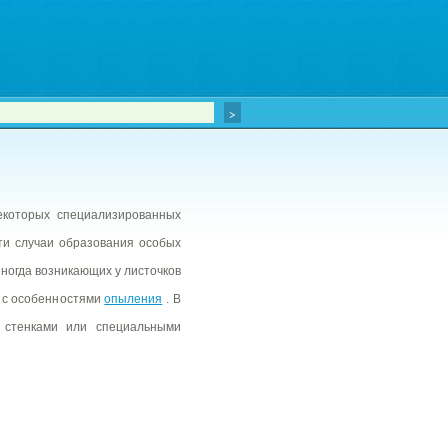
екоторых специализированных
ти случаи образования особых
ногда возникающих у листочков
 с особенностями
опыления
. В
стенками или специальными