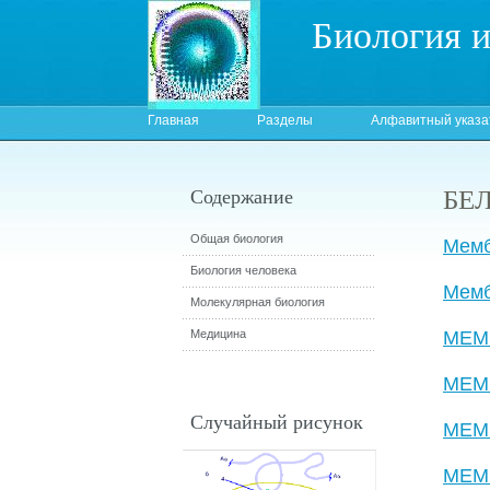
Биология 
Главная
Разделы
Алфавитный указа
БЕ
Содержание
Общая биология
Мемб
Биология человека
Мемб
Молекулярная биология
Медицина
МЕМ
МЕМ
Случайный рисунок
МЕМ
МЕМ