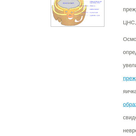
преж
ЦНС,
Осмо
опр
уве
преж
яичк
обра
свид
невр