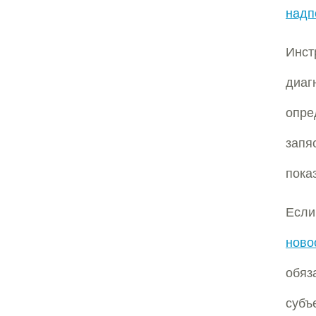
надп
Инст
диа
опре
запя
пока
Если
нов
обя
субъ