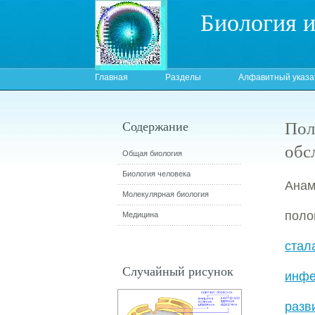
Биология 
Главная
Разделы
Алфавитный указа
Пол
Содержание
обс
Общая биология
Биология человека
Анам
Молекулярная биология
поло
Медицина
стал
Случайный рисунок
инфе
разв