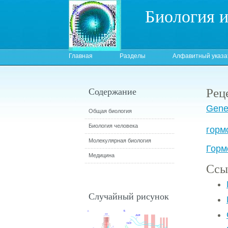
Биология 
Главная
Разделы
Алфавитный указа
Рец
Содержание
Gene:
Общая биология
Биология человека
горм
Молекулярная биология
Горм
Медицина
Ссы
Случайный рисунок