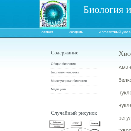
Биология 
Главная
Разделы
Алфавитный указа
Хво
Содержание
Общая биология
Амин
Биология человека
бел
Молекулярная биология
Медицина
нук
нукл
Случайный рисунок
регу
"хв