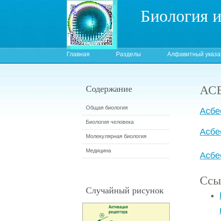
Биология 
Главная
Разделы
Алфавитный указа
АС
Содержание
Общая биология
Асбе
Биология человека
Асбе
Молекулярная биология
Медицина
Асбе
Ссы
Случайный рисунок