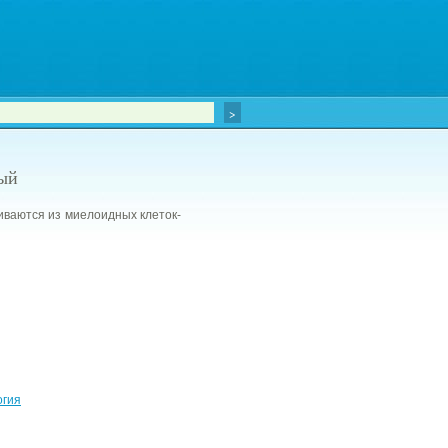
ный
иваются из миелоидных клеток-
огия