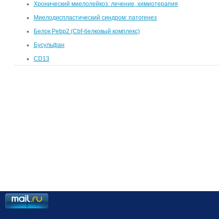
Хронический миелолейкоз: лечение, химиотерапия
Миелодиспластический синдром: патогенез
Белок Pebp2 (Cbf-белковый комплекс)
Бусульфан
CD13