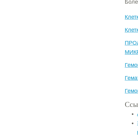
Боле
Клет
Клет
ПРО
МИК
Гемо
Гема
Гемо
Ссы