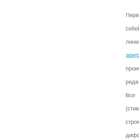
Перв
соб
лин
эрит
прои
ряд
Все
(сти
стро
дифф