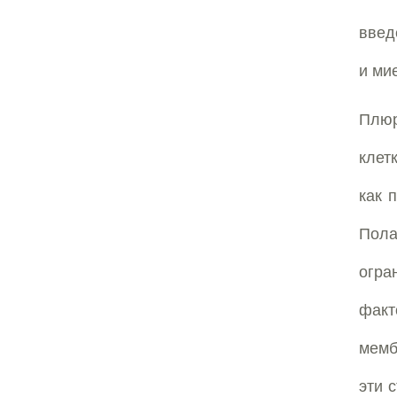
введ
и ми
Плюр
клет
как 
Пол
огра
факт
мемб
эти 