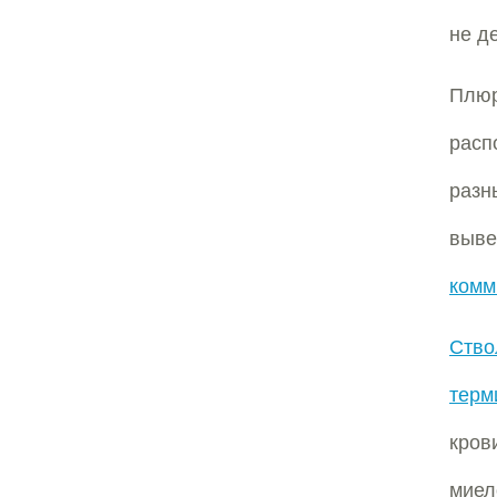
не д
Плю
расп
разн
выв
комм
Ство
терм
кров
миел