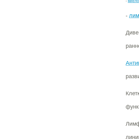
-
миело
-
лим
Диве
ранн
Анти
разв
Клет
функ
Лимф
лини