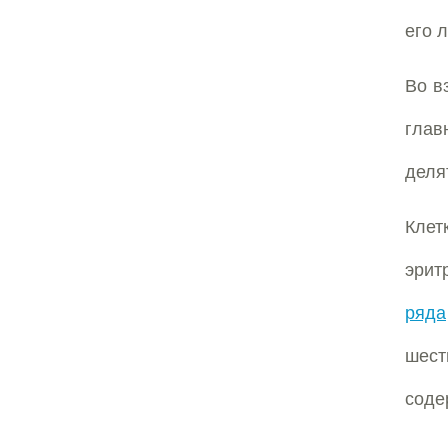
его 
Во в
глав
деля
Клет
эрит
ряда
шест
соде