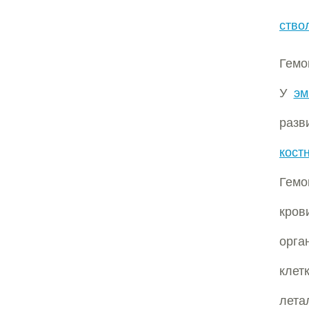
ство
Гемо
У
эм
разв
кост
Гемо
кров
орга
кле
лета