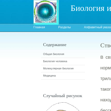
Биология 
Главная
Разделы
Алфавитный указа
Ств
Содержание
Общая биология
В св
Биология человека
норм
Молекулярная биология
Медицина
трил
тако
Случайный рисунок
нахо
бесс