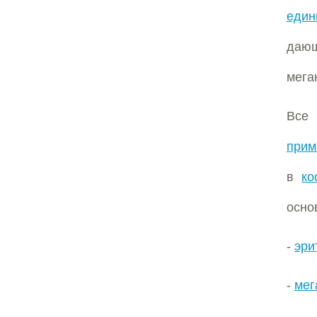
един
дающ
мега
Все
прим
в
ко
осно
-
эри
-
мег