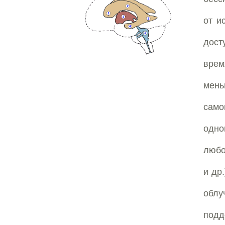
от и
дост
врем
мен
само
одно
любо
и др
обл
подд