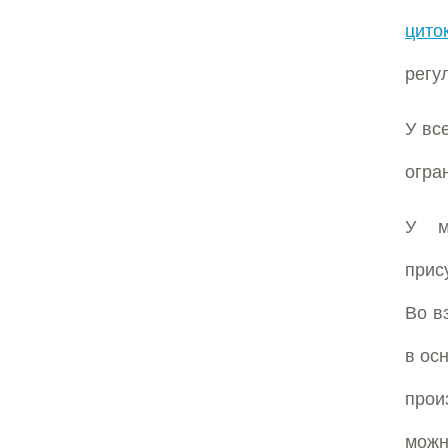
цито
регу
У вс
огра
У м
прис
Во в
в ос
прои
мож