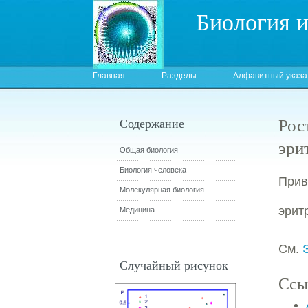
Биология 
Главная
Разделы
Алфавитный указа
Рос
Содержание
эри
Общая биология
Биология человека
Прив
Молекулярная биология
эрит
Медицина
См.
Случайный рисунок
Ссы