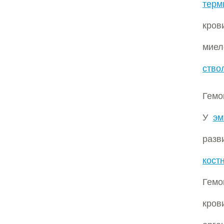
терм
кров
миел
ство
Гемо
У
эм
разв
кост
Гемо
кров