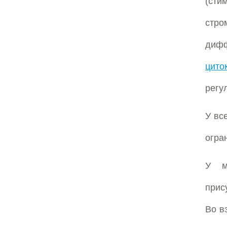
(сти
стро
дифф
цито
регу
У вс
огра
У м
прис
Во в