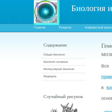
Биология 
Главная
Разделы
Алфавитный указа
Гем
Содержание
моз
Общая биология
Биология человека
Все
Молекулярная биология
прим
Медицина
в
ко
Случайный рисунок
осно