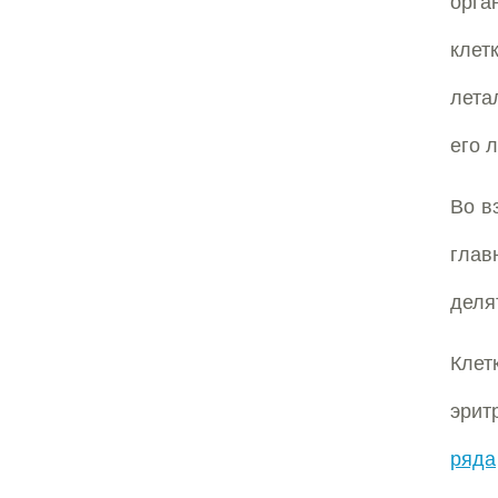
орга
кле
лета
его 
Во в
глав
деля
Клет
эрит
ряда