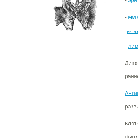
-
эри
-
мег
-
миело
-
лим
Диве
ранн
Анти
разв
Клет
функ