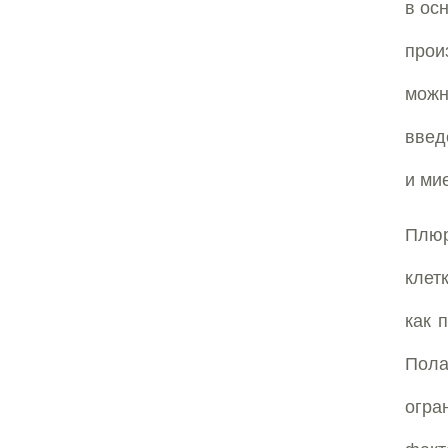
в ос
прои
мож
введ
и ми
Плюр
клет
как 
Пол
огра