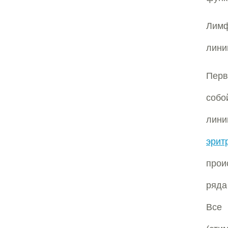
Лимф
лини
Перв
соб
лин
эрит
прои
ряд
Все