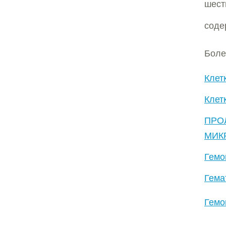
шест
соде
Боле
Клет
Клет
ПРО
МИК
Гемо
Гема
Гемо