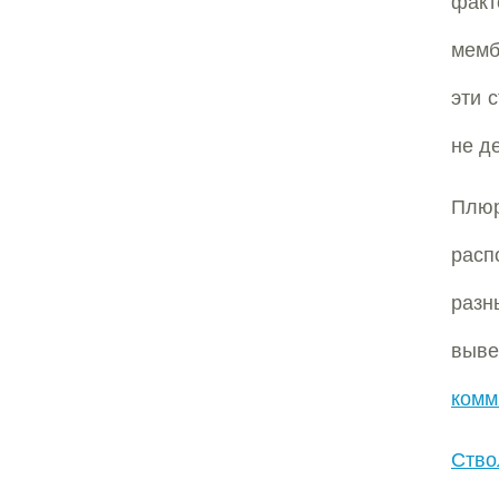
факт
мемб
эти 
не д
Плю
расп
разн
выв
комм
Ство