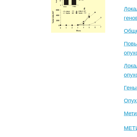
Лока
гено
Обще
Пов
опух
Лок
опух
Гены
Опух
Мети
МЕТ