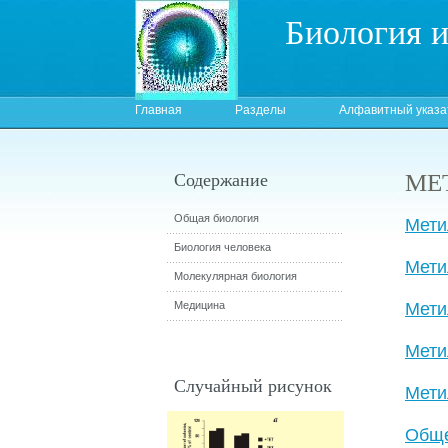
Биология 
Главная
Разделы
Алфавитный указа
МЕ
Содержание
Общая биология
Мети
Биология человека
Мети
Молекулярная биология
Медицина
Мети
Мети
Случайный рисунок
Mети
Обще