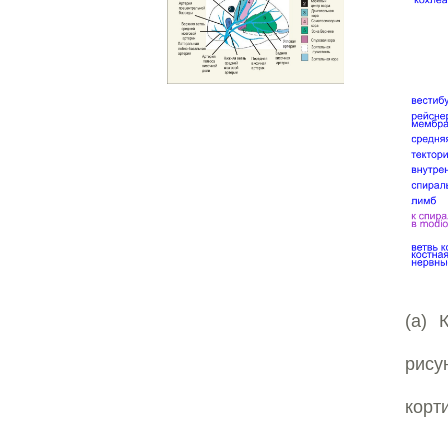
(а) 
рису
корт