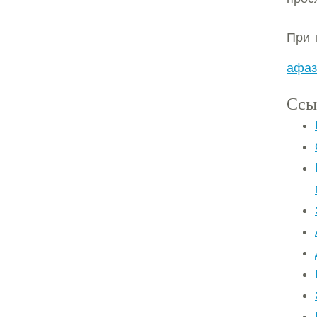
При 
афаз
Ссы