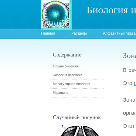
Биология 
Главная
Разделы
Алфавитный указа
Зон
Содержание
Общая биология
В ре
Биология человека
Это
Молекулярная биология
Медицина
Зона
орга
Случайный рисунок
Этот