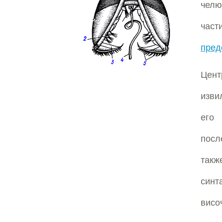
челю
ча
пред
Цент
изви
его
посл
такж
синт
висо