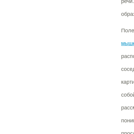
речи
обра
Поле
мыше
расп
сос
карт
собо
расс
пони
прос