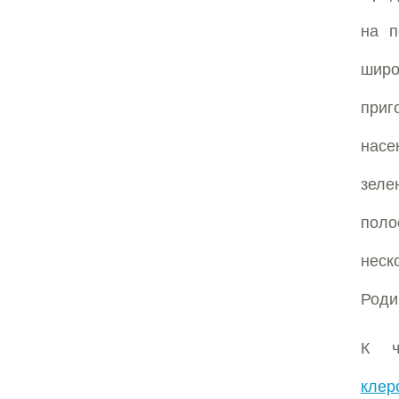
на п
широ
приг
насе
зеле
поло
неск
Роди
К ч
клер