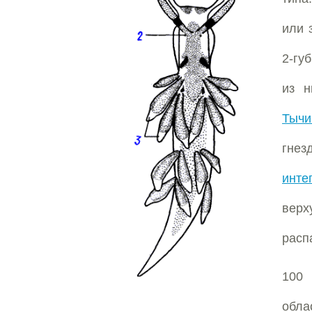
или 
2-гу
из н
Тычи
гне
инте
верх
расп
100 
обла