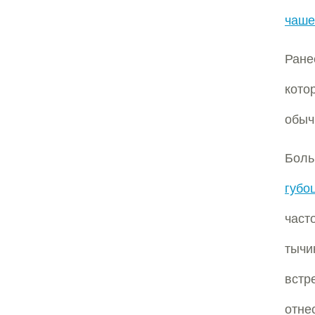
чаше
Ран
кото
обыч
Боль
губо
част
тычи
встр
отне