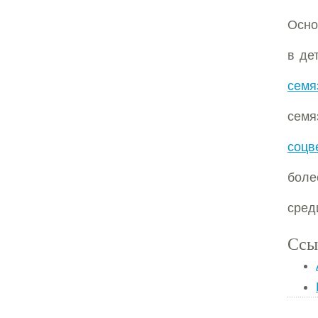
Осно
в де
семя
семя
соцв
боле
сред
Ссы