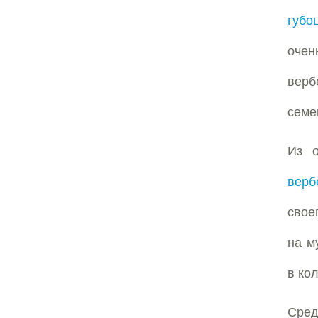
губо
оче
вер
семе
Из о
верб
свое
на м
в ко
Сред