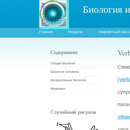
Биология 
Главная
Разделы
Алфавитный указа
Ver
Содержание
Общая биология
Семе
Биология человека
(Verb
Молекулярная биология
Медицина
супр
пал
Случайный рисунок
обое
типа