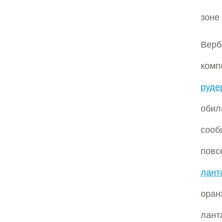
зоне
Верб
комп
руде
оби
соо
пов
лант
оран
лант