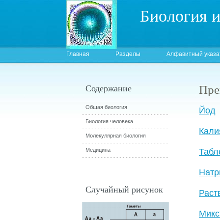
Биология 
Главная
Разделы
Алфавитный указа
Пре
Содержание
Общая биология
Йод
Биология человека
Кали
Молекулярная биология
Медицина
Табл
Натр
Случайный рисунок
Раст
Микс