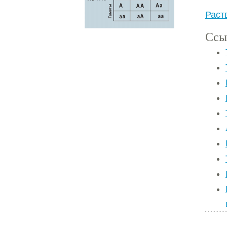
Раст
Ссы