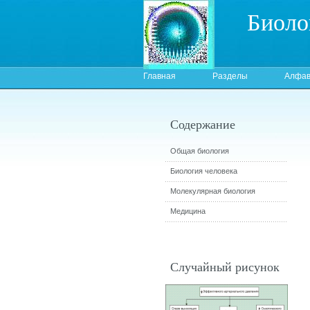
Биоло
Главная
Разделы
Алфав
Содержание
Общая биология
Биология человека
Молекулярная биология
Медицина
Случайный рисунок