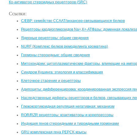
Ко-активатор стероидных рецепторов (SRC)
Ссылки:
C/EBP: семейство CCAAT/энхансер-связывающихся белков
Рецепторы кардиогликозидов Na+,К+-АТФазы: доменная локализ
Ядерные рецепторы: общие сведения
NURF (Комплекс белков ремоделинга хроматина)
Гормоны стероидные: общие сведения
Митохондрии: цитоплазматические факторы, влияющие на импор
Синдром Кушинга: этиология и классификация
Клеточное старение и рецепторы
Адипоциты: дифференцировка: координированная экспрессия ге
Наследственные дефекты рецепторов и белков, связывающих ле
Глюкокортикоидная регуляция негативная: механизм
ROR/RZR рецепторы: коактиваторы и корепрессоры
Индукция генов стероидными и тироидными гормонами
GRU комплексная гена PEPCK крысы