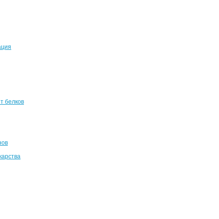
ация
т белков
нов
карства