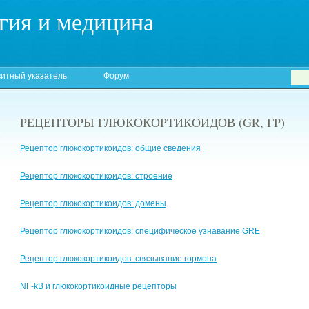
гия и медицина
итный указатель
Форум
РЕЦЕПТОРЫ ГЛЮКОКОРТИКОИДОВ (GR, ГР)
Рецептор глюкокортикоидов: общие сведения
Рецептор глюкокортикоидов: строение
Рецептор глюкокортикоидов: домены
Рецептор глюкокортикоидов: специфическое узнавание GRE
Рецептор глюкокортикоидов: связывание гормона
NF-kB и глюкокортикоидные рецепторы