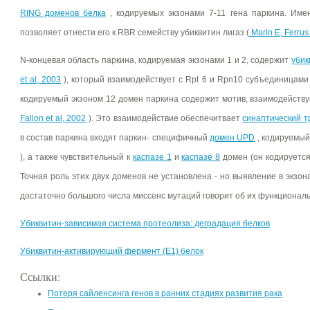
RING доменов белка
, кодируемых экзонами 7-11 гена паркина. Имен
позволяет отнести его к RBR семейству убиквитин лигаз (
Marin Е, Ferrus
N-концевая область паркина, кодируемая экзонами 1 и 2, содержит
убик
et al, 2003
), который взаимодействует с Rpt 6 и Rpn10 субъединицам
кодируемый экзоном 12 домен паркина содержит мотив, взаимодейст
Fallon et al, 2002
). Это взаимодействие обеспечитвает
синаптический т
в состав паркина входят паркин- специфичный
домен UPD
, кодируемый 
), а также чувствительный к
каспазе 1
и
каспазе 8
домен (он кодируется
Точная роль этих двух доменов не установлена - но выявление в экзон
достаточно большого числа миссенс мутаций говорит об их функционал
Убиквитин-зависимая система протеолиза: деградация белков
Убиквитин-активирующий фермент (E1) белок
Ссылки:
Потеря сайленсинга генов в ранних стадиях развития рака