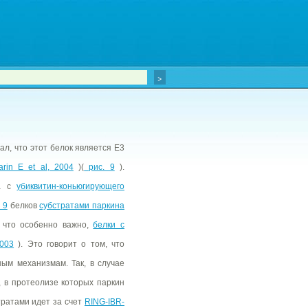
ал, что этот белок является Е3
rin E et al, 2004
)(
рис. 9
).
на с
убиквитин-коньюгирующего
 9
белков
субстратами паркина
 что особенно важно,
белки с
2003
). Это говорит о том, что
ным механизмам. Так, в случае
, в протеолизе которых паркин
тратами идет за счет
RING-IBR-