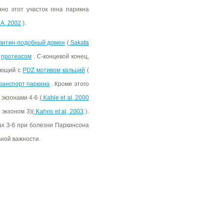
но этот участок гена парикна
 А, 2002
).
витин-подобный домен
(
Sakata
и
протеасом
. С-концевой конец,
вующий с
PDZ мотивом кальций
(
ранспорт паркина
. Кроме этого
экзонами 4-6 (
Kahle et al, 2000
 экзоном 3)(
Kahns et al, 2003
).
ах 3-6 при болезни Паркинсона
ьной важности.