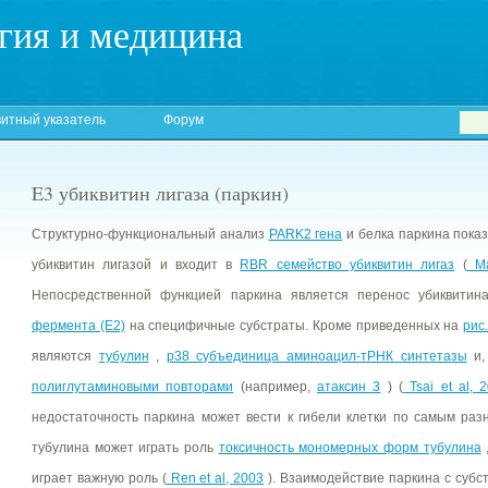
гия и медицина
итный указатель
Форум
E3 убиквитин лигаза (паркин)
Структурно-функциональный анализ
PARK2 гена
и белка паркина показ
убиквитин лигазой и входит в
RBR семейство убиквитин лигаз
(
Ma
Непосредственной функцией паркина является перенос убиквити
фермента (Е2)
на специфичные субстраты. Кроме приведенных на
рис.
являются
тубулин
,
p38 субъединица аминоацил-тРНК синтетазы
и,
полиглутаминовыми повторами
(например,
атаксин 3
) (
Tsai et al, 
недостаточность паркина может вести к гибели клетки по самым раз
тубулина может играть роль
токсичность мономерных форм тубулина
играет важную роль (
Ren et al, 2003
). Взаимодействие паркина с субс