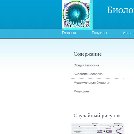
Биоло
Главная
Разделы
Алфав
Содержание
Общая биология
Биология человека
Молекулярная биология
Медицина
Случайный рисунок