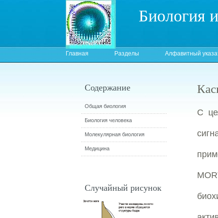
Биология 
Главная
Разделы
Алфавитный указа
Кас
Содержание
Общая биология
С це
Биология человека
сигн
Молекулярная биология
Медицина
прим
MORT
Случайный рисунок
био
акти