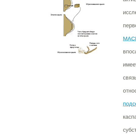
исс
перв
MACH
впос
имее
связ
отн
подс
касп
субс