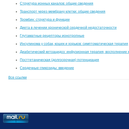
Структура ионных каналов: общие сведения
Транспорт через мембрану клетки: общие сведения
Тромбин: структура и функции
Диета в лечении хронической сердечной недостаточности
Глутаматные рецепторы ионотропные
Инсулинома у собак, кошек и хорьков: симптоматическая терапия
Диабетический кетоацидоз: инфузионная терапия, восполнение 
Посттетаническая (долгосрочная) потенциация
Сердечные гликозиды: введение
Все ссылки