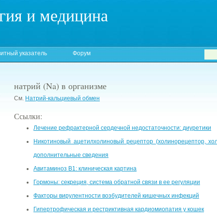
гия и медицина
итный указатель
Форум
натрий (Na) в организме
См.
Натрий-кальциевый обмен
Ссылки:
Лечение рефрактерной сердечной недостаточности: диуретики
Никотиновый ацетилхолиновый рецептор (холинорецептор, хол
дополнительные сведения
Авитаминоз B1: клиническая картина
Гормоны: секреция, система обратной связи в ее регуляции
Факторы вирулентности возбудителей кишечных инфекций
Гипертрофическая и рестриктивная кардиомиопатия у кошек