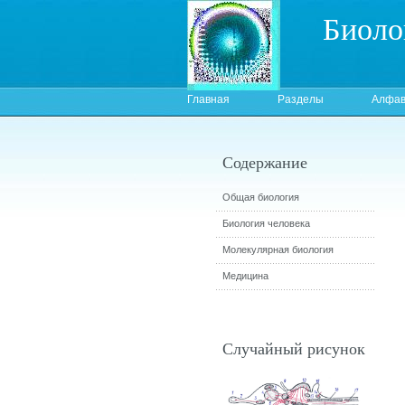
Биоло
Главная
Разделы
Алфав
Содержание
Общая биология
Биология человека
Молекулярная биология
Медицина
Случайный рисунок