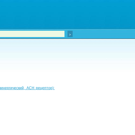
инергический, ACH рецептор):