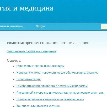
гия и медицина
итный указатель
Форум
симптом: зрение: снижение остроты зрения
Заболевание: рыбий глаз: введение
Ссылки:
Отравления: сердечные гликозиды
Нервная система: неврологическое обследование, анамнез
Гипопигментация
Геморрагическая лихорадка с почечным синдромом
Рассеянный склероз: клиническая картина, основные симптомы
Противоопухолевая терапия и поражение легких
Кандидоз: клиническая картина