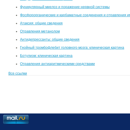
Фуникулярный миелоз и поражение нервной системы
Фосфорорганические и карбаматные соединения и отравления и
Атаксия: общие сведения
Отравления метанолом
Антидепрессанты: общие сведения
Гнойный тромбофлебит головного мозга: клиническая картина
Ботулизм: клиническая картина
Отравления антиаритмическими средствами
Все ссылки