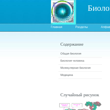
Биоло
Главная
Разделы
Алфав
Содержание
Общая биология
Биология человека
Молекулярная биология
Медицина
Случайный рисунок