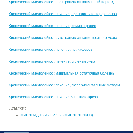
Хронический миелолейкоз: посттрансплантационный период
Хронический миелолейкоз: лечение, препараты интерферонов
Хронический миелолейкоз: лечение, химиотерапия
Хронический миелолейкоз: аутотрансплантация костного мозга
Хронический миелолейкоз: лечение, лейкаферез
Хронический миелолейкоз: лечение, спленэктомия
Хронический миелолейкоз: минимальная остаточная болезнь
Хронический миелолейкоз: лечение, экспериментальные методы
Хронический миелолейкоз: лечение бластного криза
Ссылки:
МИЕЛОИДНЫЙ ЛЕЙКОЗ (МИЕЛОЛЕЙКОЗ)