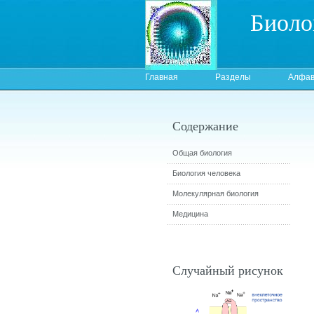
Биоло
Главная
Разделы
Алфав
Содержание
Общая биология
Биология человека
Молекулярная биология
Медицина
Случайный рисунок