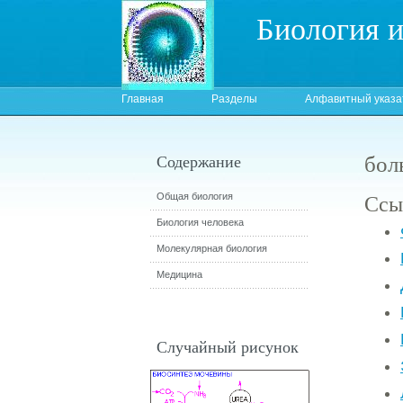
Биология 
Главная
Разделы
Алфавитный указа
бол
Содержание
Ссы
Общая биология
Биология человека
Молекулярная биология
Медицина
Случайный рисунок