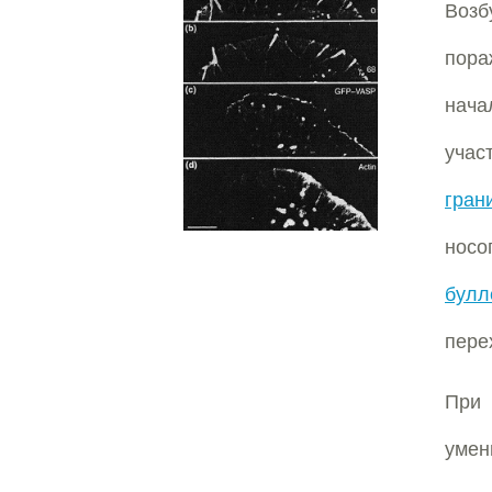
Возб
пора
нача
учас
гран
носо
булл
пере
При
умен