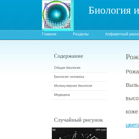
Биология 
Главная
Разделы
Алфавитный указа
Рож
Содержание
Общая биология
Рожа
Биология человека
Выз
Молекулярная биология
Медицина
выс
коже
Случайный рисунок
цвет