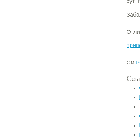
сут 
Забо
Отл
прип
См.
Р
Ссы