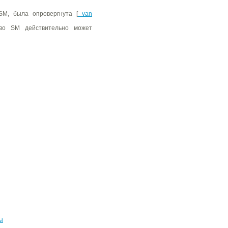
SM, была опровергнута [
van
во SM действительно может
ы