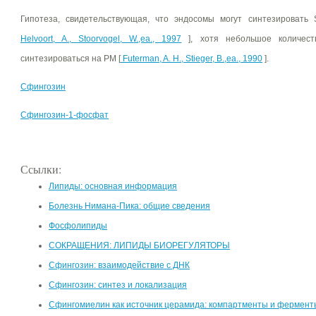
Гипотеза, свидетельствующая, что эндосомы могут синтезировать 
Helvoort, A., Stoorvogel, W.,ea., 1997
], хотя небольшое количест
синтезироваться на РМ [
Futerman, A. Н., Stieger, В.,ea., 1990
].
Сфингозин
Сфингозин-1-фосфат
Ссылки:
Липиды: основная информация
Болезнь Нимана-Пика: общие сведения
Фосфолипиды
СОКРАЩЕНИЯ: ЛИПИДЫ БИОРЕГУЛЯТОРЫ
Сфингозин: взаимодействие с ДНК
Сфингозин: синтез и локализация
Сфингомиелин как источник церамида: компартменты и фермент