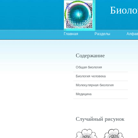
Биоло
Главная
Разделы
Алфав
Содержание
Общая биология
Биология человека
Молекулярная биология
Медицина
Случайный рисунок