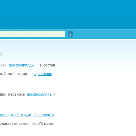
)
собой
фосфолипиды
, в состав
ный аминоспирт -
сфингозин
.
 при переносе
фосфохолина
к
 аппарата Гольджи
[
Futerman, A.
полагается также, что SM может