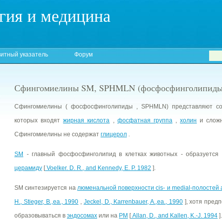
гия и медицина
итный указатель
Форум
Сфингомиелины SM, SPHMLN (фосфосфинголипиды
Сфингомиелины ( фосфосфинголипиды , SPHMLN) представляют 
которых входят
жирная кислота
,
фосфатная группа
,
холин
и слож
Сфингомиелины не содержат
глицерол
.
SM
- главный фосфосфинголипид в клетках животных - образуется
церамиду
[
Voelker. D. R., and Kennedy, Е. P. 1982
].
SM синтезируется на
люменальной поверхности cis- и medial-полостей
Н., Stieger, В.,ea., 1990
,
Jeckel, D., Karrenbauer, A.,ea., 1990
], хотя пред
образовываться в
эндосомах
или на
РМ
[
Allan, D., and Kallen, K.-J. 1994
].