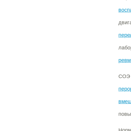
восп
двиг
пере
лабо
ревм
СОЭ
перо
вмеш
повы
Нор