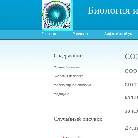
Биология 
Главная
Разделы
Алфавитный указа
СОЭ
Содержание
Общая биология
СОЭ 
Биология человека
стол
Молекулярная биология
Медицина
капи
запо
Случайный рисунок
Диа