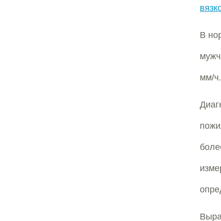
вязк
В но
мужч
мм/ч.
Диаг
пожи
боле
изме
опре
Выра