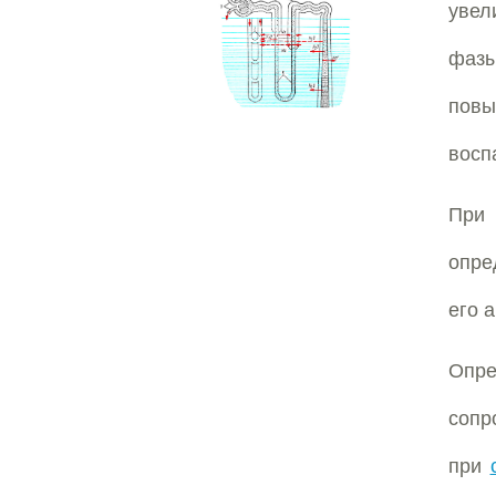
увел
фазы
повы
восп
Пр
опре
его 
Опр
сопр
при