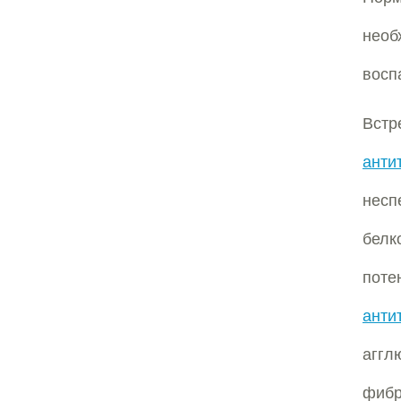
необ
восп
Встр
анти
несп
белк
поте
анти
аггл
фиб