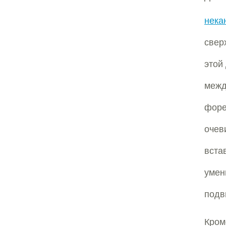
нека
свер
этой
межд
форе
очев
вста
умен
подв
Кром