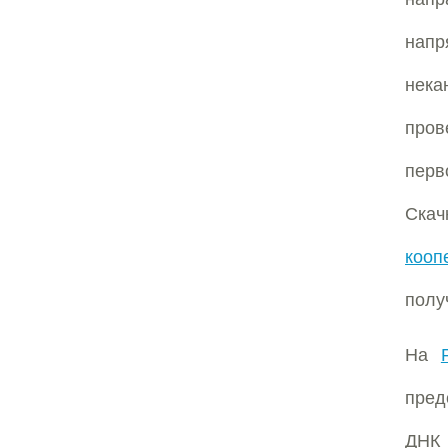
напр
нека
пров
перв
Скач
кооп
полу
На
пред
ДНК