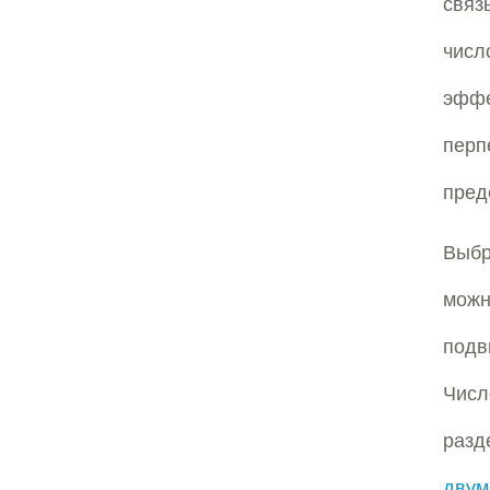
связ
числ
эфф
пер
пред
Выбр
можн
подв
Числ
разд
двум