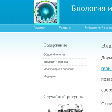
Биология 
Главная
Разделы
Алфавитный указа
Эле
Содержание
Общая биология
Двум
Биология человека
гель
Молекулярная биология
Медицина
позв
свер
Случайный рисунок
Схем