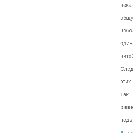
нека
общ
небо
один
нит
След
этих
Так,
равн
подв
Зав