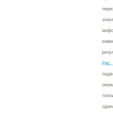
пере
эле
инфо
изме
резу
Рис.
подв
оказ
топо
оди