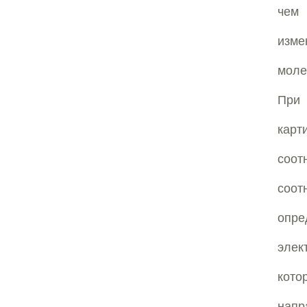
чем 
изме
моле
При 
кар
соот
соот
опре
элек
кото
напр