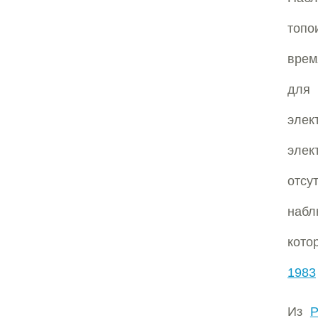
топо
врем
для 
элек
элек
отсу
набл
кото
1983
Из
Р