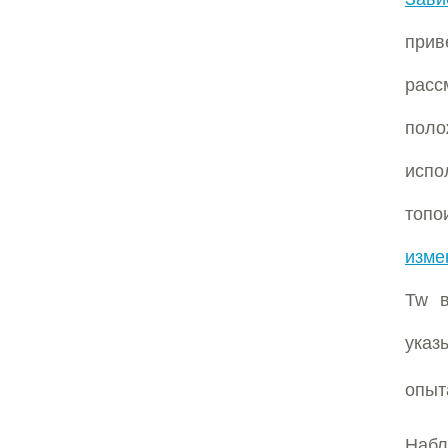
прив
расс
поло
испо
топо
изме
Tw в
указ
опыт
Наб