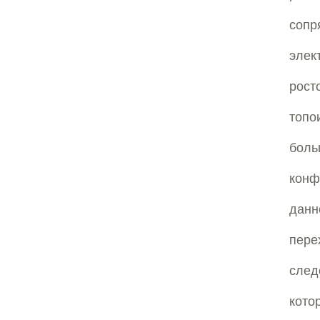
сопр
элек
рост
топо
бол
конф
дан
пере
след
кото