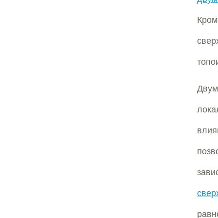
Кро
свер
топо
Двум
лок
влия
позв
зави
свер
равн