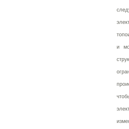
сле
элек
топо
и мо
стр
огра
прои
что
эле
изме