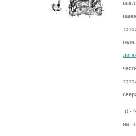
выгл
нано
топо
гел
лига
част
топо
свер
(t - 
на п