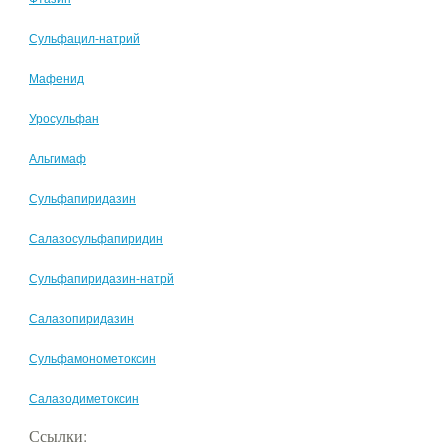
Сульфацил-натрий
Мафенид
Уросульфан
Альгимаф
Сульфапиридазин
Салазосульфапиридин
Сульфапиридазин-натрй
Салазопиридазин
Сульфамонометоксин
Салазодиметоксин
Ссылки: