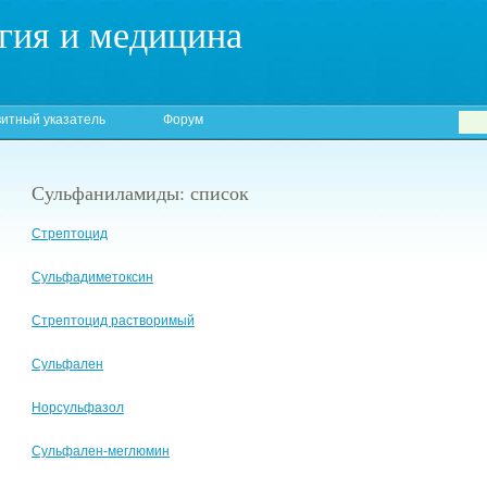
гия и медицина
итный указатель
Форум
Сульфаниламиды: список
Стрептоцид
Сульфадиметоксин
Стрептоцид растворимый
Сульфален
Норсульфазол
Сульфален-меглюмин