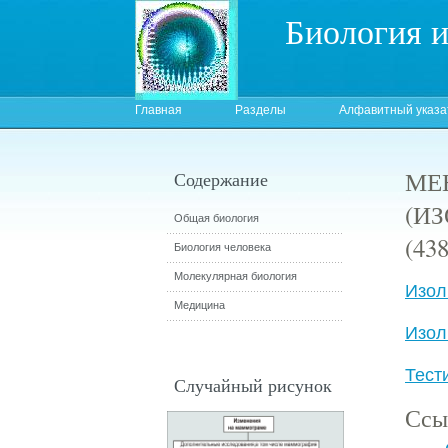
Биология 
Главная
Разделы
Алфавитный указа
МЕ
Содержание
(И
Общая биология
(438
Биология человека
Молекулярная биология
Изол
Медицина
Изол
Тест
Случайный рисунок
Ссы