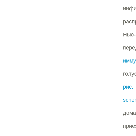
инф
расп
Нью
пере
имму
голу
рис.
schen
дом
прие