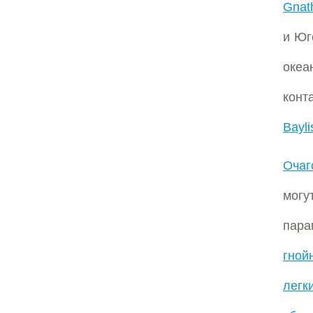
Gnat
и Юг
оке
кон
Bayli
Очаг
мог
пара
гной
легк