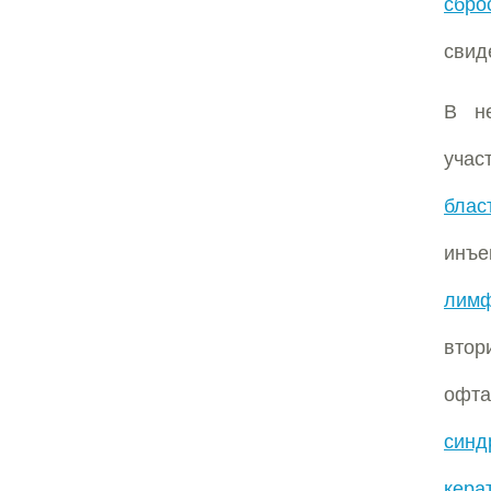
сбро
свид
В не
учас
блас
инъ
лимф
вто
офт
синд
кера