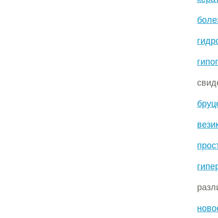
боле
гидр
гипо
сви
бруц
вези
прос
гипе
разл
ново