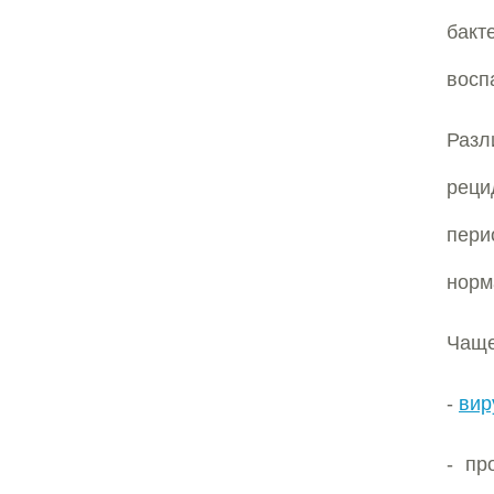
бакт
восп
Разл
реци
пери
норм
Чаще
-
вир
- п