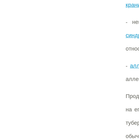
кран
- не
синд
отно
-
ал
алле
Прод
на е
тубе
обыч