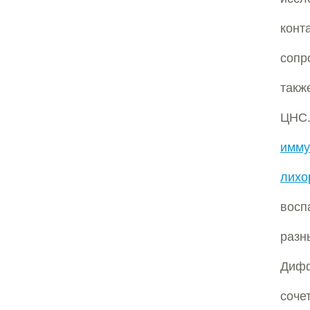
конт
сопр
такж
ЦНС
имму
лихо
восп
разн
Дифф
соче