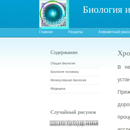
Биология 
Главная
Разделы
Алфавитный указа
Хро
Содержание
Общая биология
В не
Биология человека
уста
Молекулярная биология
Медицина
Преж
доро
Случайный рисунок
проц
иссл