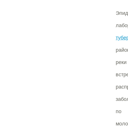
Эпид
лабо
тубе
райо
рек
вст
рас
забо
по 
мол