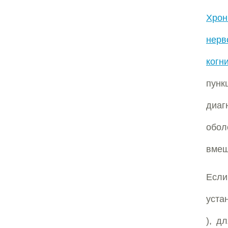
Хрон
нерв
когн
пунк
диаг
обол
вмеш
Ес
уста
), д