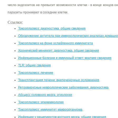
число эндозоитов не превысит возможности клетки - в конце концов о
паразиты проникают в соседние клетки.
Ссылки:
Токсоплазмоз: диагностика, общие сведения
Обнаружение антитела при иммунологических анализах домашн
Токсоплазмоз на фоне ослабленного иммунитета
Хронический менингит: диагностика, общие сведения
Инфекционные болезни и иммунный ответ: краткие сведения
TLR: общие сведения
Токсоплазмоз: лечение
Трансплантация печени: внепеченочные осложнения
Ретровирусные неврологические заболевания: диагностика
Абсцесс головного мозга: этиология
Токсоплазмоз: эпидемиология
Токсоплазмоз: иммунитет макроорганизма
Инфекции у реципиентов костного мозга: общие сведения