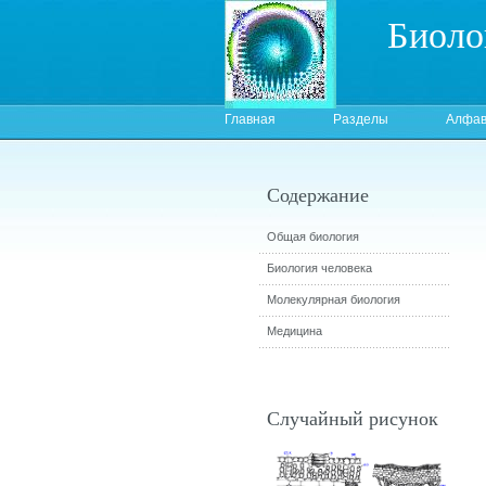
Биоло
Главная
Разделы
Алфав
Содержание
Общая биология
Биология человека
Молекулярная биология
Медицина
Случайный рисунок