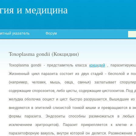
гия и медицина
итный указатель
Форум
Toxoplasma gondii (Кокцидии)
Toxoplasma gondii - представитель класса
кокцидий
, паразитирующ
Жизненный цикл паразита состоит из двух стадий - бесполой и по
(например, человек, мышь, овца, свинья) заглатывает спорули
содержащие спорозоитов, либо цисты, содержащие цистозоитов. Под 
желудка оболочка ооцист и цист быстро разрушается. Вышедшие из
внедряются в эпителий слизистой тонкой кишки и превращаются в э
формы паразита. Эндозоиты способны размножаться в любых 
исключением эритроцитов). Паразит прикрепляется к клетке и
паразитофорную вакуоль, внутри которой он делится. Размножение п