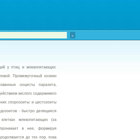
ий у птиц и млекопитающих.
ловой. Промежуточный хозяин
рованные ооцисты паразита,
действием кислого содержимого
 них спорозоиты и цистозоиты
ндозоитов - быстро делящиеся
клетках млекопитающих (за
 проникает в нее, формируя
родолжается до тех пор, пока