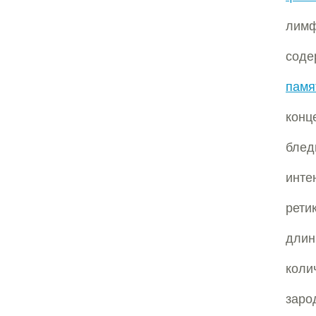
лим
сод
памя
конц
блед
инт
рети
дли
кол
заро