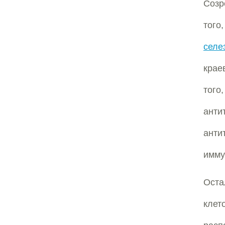
Соз
того
селе
крае
того
анти
анти
имму
Оста
кле