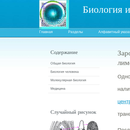
Биология 
Главная
Разделы
Алфавитный указа
Зар
Содержание
лим
Общая биология
Биология человека
Одно
Молекулярная биология
нал
Медицина
цент
Случайный рисунок
тран