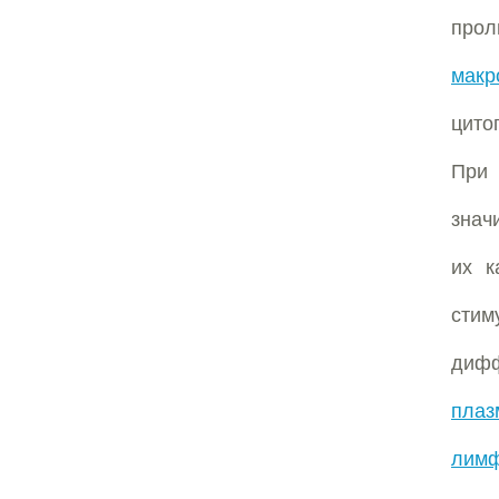
про
макр
цито
При
знач
их к
стим
диф
плаз
лимф