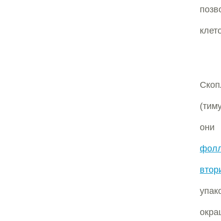
позв
клет
Cко
(тим
они
фолл
втор
упак
окр