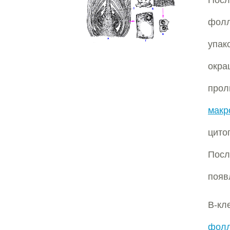
Пос
фол
упак
окра
про
макр
цито
Пос
появ
B-к
фол