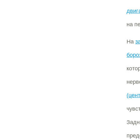
двиг
на п
На
з
боро
кото
не
(це
чувс
Задн
пред