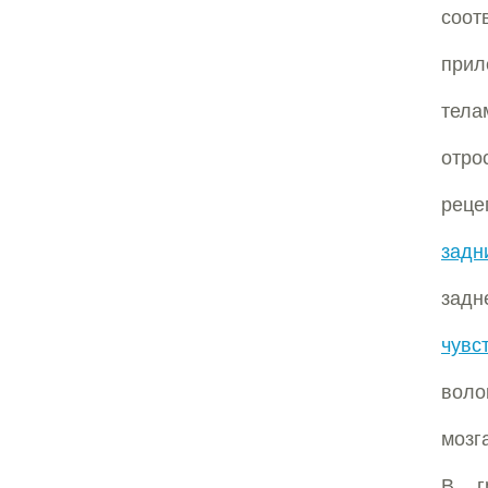
соот
при
тел
отро
реце
задн
задн
чувс
воло
мозга
В г