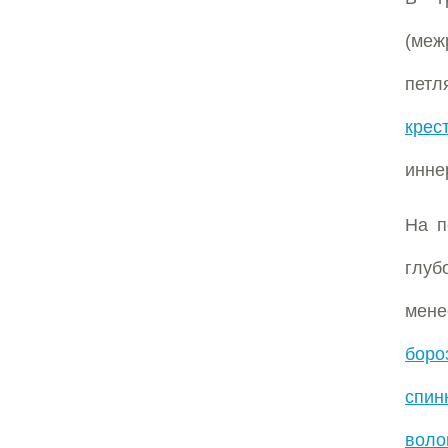
(меж
петл
крес
инн
На п
глуб
мен
боро
спин
воло