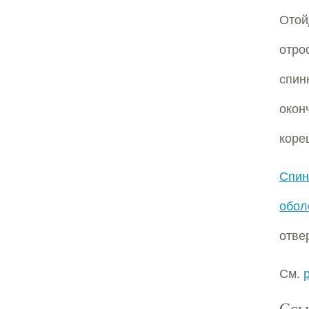
Отой
отро
спин
окон
коре
Спин
обол
отве
См.
Ссы