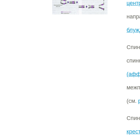
цент
напр
блу
Спин
спи
(афф
межп
(см.
Спин
крес