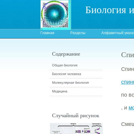
Биология 
Главная
Разделы
Алфавитный указа
Спи
Содержание
Общая биология
Спин
Биология человека
спин
Молекулярная биология
Медицина
по в
, и
м
Случайный рисунок
Сме