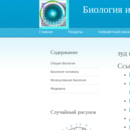
Биология 
Главная
Разделы
Алфавитный указа
зуд
Содержание
Ссы
Общая биология
Биология человека
Молекулярная биология
Медицина
Случайный рисунок