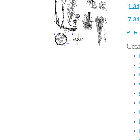
[1-34
[7-34
PTR-
Ссы