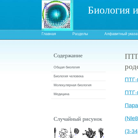
Биология 
Главная
Разделы
Алфавитный указа
ПТ
Содержание
род
Общая биология
Биология человека
ПТГ-
Молекулярная биология
ПТГ-
Медицина
Пара
Случайный рисунок
(Nle8
(3-34