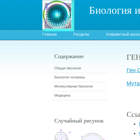
Биология 
Главная
Разделы
Алфавитный указа
ГЕ
Содержание
Общая биология
Ген 
Биология человека
Мута
Молекулярная биология
Медицина
Ссы
Случайный рисунок