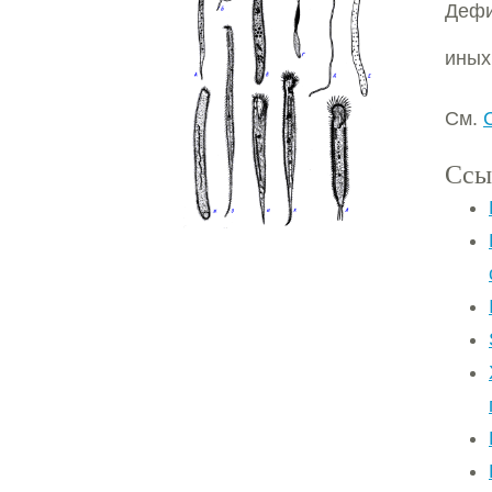
Дефи
иных
См.
Ссы