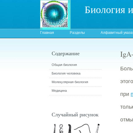
Биология 
Главная
Разделы
Алфавитный указа
IgA
Содержание
Общая биология
Боль
Биология человека
этог
Молекулярная биология
Медицина
при
толь
Случайный рисунок
отмы