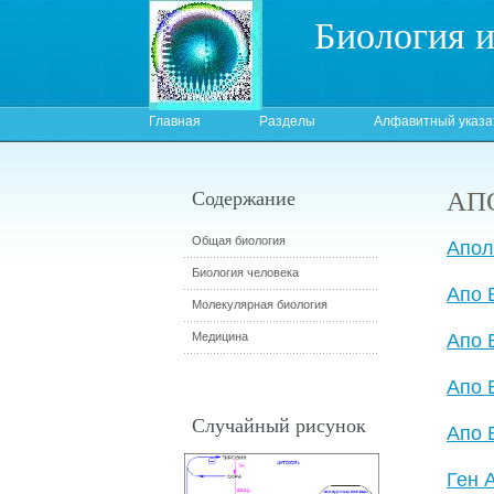
Биология 
Главная
Разделы
Алфавитный указа
АП
Содержание
Общая биология
Апол
Биология человека
Апо 
Молекулярная биология
Медицина
Апо 
Апо 
Случайный рисунок
Апо 
Ген 