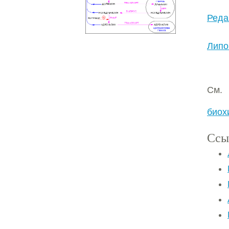
Реда
Липо
См.
биох
Ссы