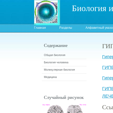
Биология 
Главная
Разделы
Алфавитный указа
ГИ
Содержание
Общая биология
Гипе
Биология человека
ГИП
Молекулярная биология
Медицина
Гипе
ГИП
ЛЕЧ
Случайный рисунок
Ссы