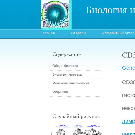
Биология 
Главная
Разделы
Алфавитный указа
CD3
Содержание
Общая биология
Gene:
Биология человека
CD3
Молекулярная биология
Медицина
гис
неко
Случайный рисунок
лимф
виру