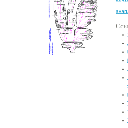
анап
Ссы