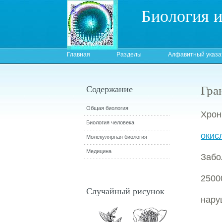
Биология 
Главная
Разделы
Алфавитный указа
Гра
Содержание
Общая биология
Хрон
Биология человека
оки
Молекулярная биология
Медицина
Забо
2500
Случайный рисунок
нару