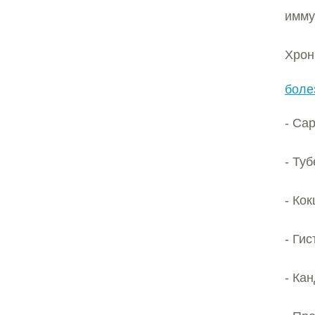
имму
Хрон
боле
- Са
- Ту
- Ко
- Ги
- Ка