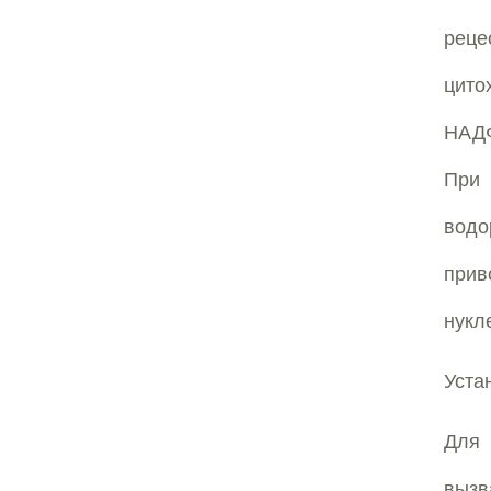
реце
цито
НАДФ
При 
водо
прив
нукл
Уста
Для 
вызв