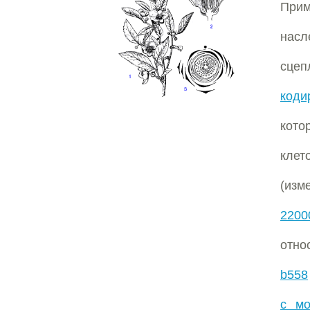
Прим
насл
сце
код
кото
клет
(изм
2200
отно
b558
с мо