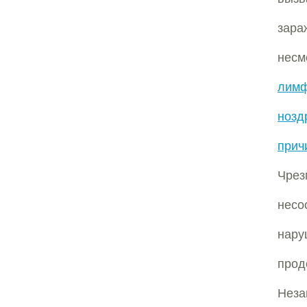
зара
нес
лимф
нозд
прич
Чрез
нес
нару
про
Неза