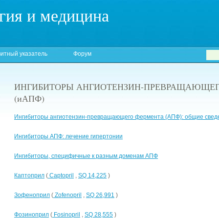
гия и медицина
итный указатель
Форум
ИНГИБИТОРЫ АНГИОТЕНЗИН-ПРЕВРАЩАЮЩЕГ
(иАПФ)
Ингибиторы ангиотензин-превращающего фермента (АПФ): общие свед
Ингибиторы АПФ: лечение гипертонии
Ингибиторы, специфичные к разным доменам АПФ
Каптоприл
(
Captopril
,
SQ 14,225
)
Зофеноприл
(
Zofenopril
,
SQ 26,991
)
Фозиноприл
(
Fosinopril
,
SQ 28,555
)