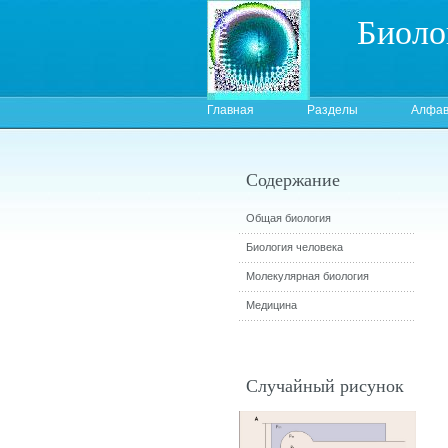
Биоло
Главная
Разделы
Алфав
Содержание
Общая биология
Биология человека
Молекулярная биология
Медицина
Случайный рисунок