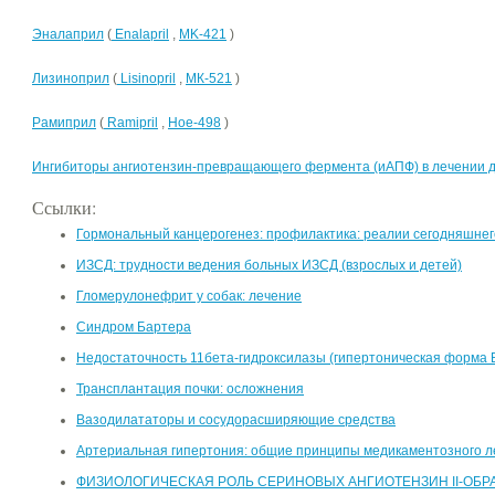
Эналаприл
(
Enalapril
,
MK-421
)
Лизиноприл
(
Lisinopril
,
МК-521
)
Рамиприл
(
Ramipril
,
Hoe-498
)
Ингибиторы ангиотензин-превращающего фермента (иАПФ) в лечении 
Ссылки:
Гормональный канцерогенез: профилактика: реалии сегодняшнег
ИЗСД: трудности ведения больных ИЗСД (взрослых и детей)
Гломерулонефрит у собак: лечение
Синдром Бартера
Недостаточность 11бета-гидроксилазы (гипертоническая форма 
Трансплантация почки: осложнения
Вазодилататоры и сосудорасширяющие средства
Артериальная гипертония: общие принципы медикаментозного л
ФИЗИОЛОГИЧЕСКАЯ РОЛЬ СЕРИНОВЫХ АНГИОТЕНЗИН II-ОБ