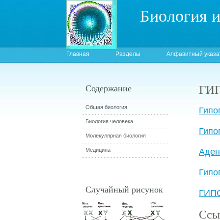
Биология 
Главная
Разделы
Алфавитный указа
ГИ
Содержание
Общая биология
Гипо
Биология человека
Гипо
Молекулярная биология
Медицина
Аден
Гипо
Случайный рисунок
ГИП
Ссы