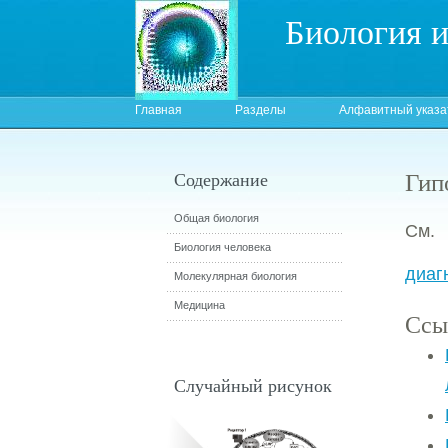
Биология 
Главная
Разделы
Алфавитный указа
Гип
Содержание
Общая биология
См. 
Биология человека
диаг
Молекулярная биология
Медицина
Ссы
Случайный рисунок